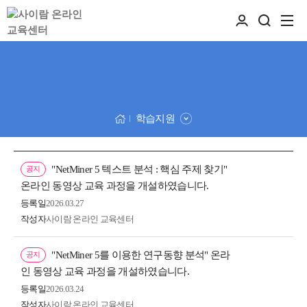
학습지원
"NetMiner 5 텍스트 분석 : 핵심 주제 찾기"
공지
온라인 동영상 교육 과정을 개설하였습니다.
등록일
2026.03.27
작성자
사이람 온라인 교육센터
"NetMiner 5를 이용한 연구동향 분석" 온라
공지
인 동영상 교육 과정을 개설하였습니다.
등록일
2026.03.24
작성자
사이람 온라인 교육센터