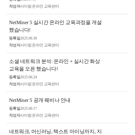
작성자
사이람 온라인 교육센터
NetMiner 5 실시간 온라인 교육과정을 개설
했습니다!
등록일
2025.06.30
작성자
사이람 온라인 교육센터
소셜 네트워크 분석: 온라인 + 실시간 화상
교육을 오픈 했습니다!
등록일
2025.06.24
작성자
사이람 온라인 교육센터
NetMiner 5 공개 웨비나 안내
등록일
2025.06.17
작성자
사이람 온라인 교육센터
네트워크, 머신러닝, 텍스트 마이닝까지, 지