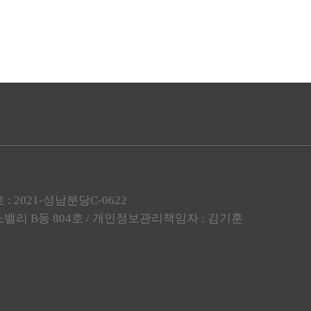
: 2021-성남분당C-0622
 이노밸리 B동 804호 / 개인정보관리책임자 : 김기훈